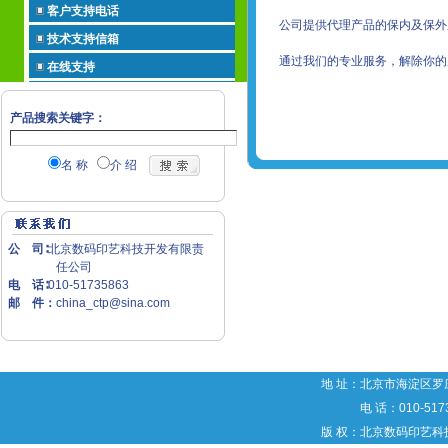
客户支持电话
公司提供代理产品的保内及保外服
技术支持信箱
通过我们的专业服务，解除你的
在线支持
产品搜索关键字：
名 称
介 绍
公 司∶
北京数码印艺科技开发有限责
任公司
电 话∶
010-51735863
邮 件：
china_ctp@sina.com
地 址：北京市海淀区罗庄
电 话：010-5173
版 权：北京数码印艺